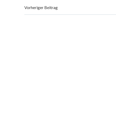
Post
Vorheriger Beitrag
navigation