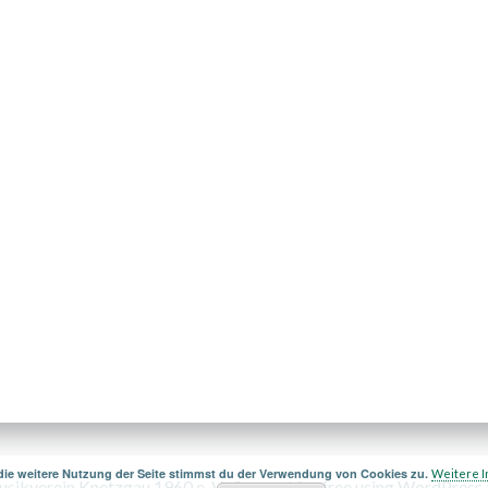
die weitere Nutzung der Seite stimmst du der Verwendung von Cookies zu.
Weitere I
ikverein Knetzgau 1960 e. V.. Created for free using WordPress