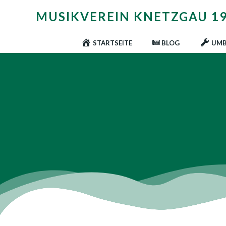
Zum
MUSIKVEREIN KNETZGAU 196
Inhalt
springen
STARTSEITE
BLOG
UMB