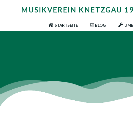
Zum
MUSIKVEREIN KNETZGAU 196
Inhalt
springen
STARTSEITE
BLOG
UMB