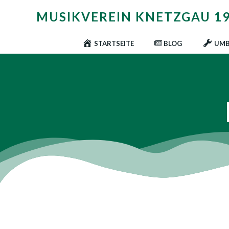
Zum
MUSIKVEREIN KNETZGAU 196
Inhalt
springen
STARTSEITE
BLOG
UMB