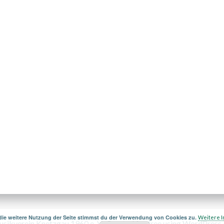
die weitere Nutzung der Seite stimmst du der Verwendung von Cookies zu.
Weitere I
ikverein Knetzgau 1960 e. V.. Created for free using WordPress