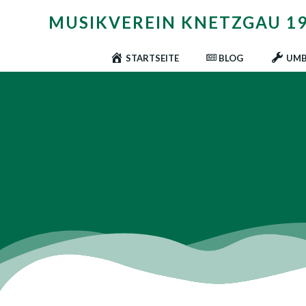
Zum
MUSIKVEREIN KNETZGAU 196
Inhalt
springen
STARTSEITE
BLOG
UMB