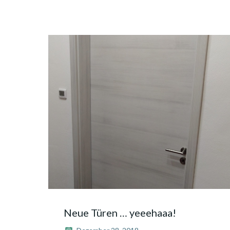
Neue Türen … yeeehaaa!