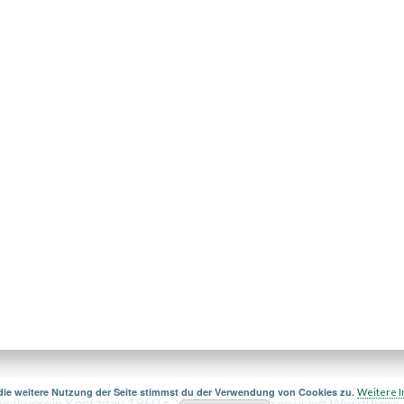
die weitere Nutzung der Seite stimmst du der Verwendung von Cookies zu.
Weitere I
ikverein Knetzgau 1960 e. V.. Created for free using WordPress