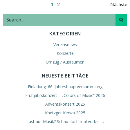
Posts
Pos
Page
Page
1
2
Nächste
navigation
nav
Search
for:
KATEGORIEN
Vereinsnews
Konzerte
Umzug / Ausräumen
NEUESTE BEITRÄGE
Einladung: 66. Jahreshauptversammlung
Frühjahrskonzert – „Colors of Music“ 2026
Adventskonzert 2025
Knetzger Kerwa 2025
Lust auf Musik? Schau doch mal vorbei …