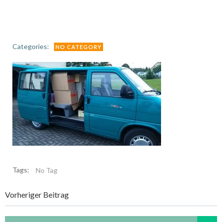
Categories:
NO CATEGORY
Tags:
No Tag
Post
Vorheriger Beitrag
navigation
Search