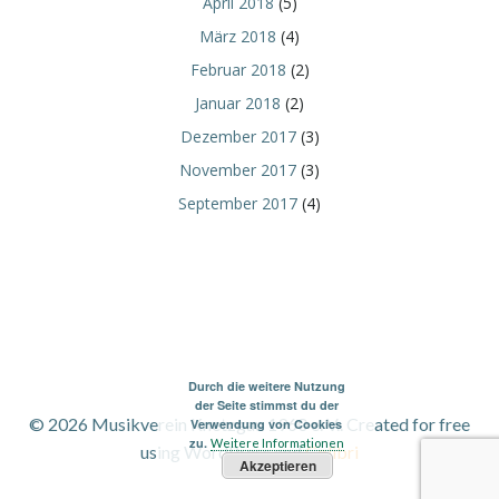
April 2018
(5)
März 2018
(4)
Februar 2018
(2)
Januar 2018
(2)
Dezember 2017
(3)
November 2017
(3)
September 2017
(4)
Durch die weitere Nutzung
der Seite stimmst du der
© 2026 Musikverein Knetzgau 1960 e. V.. Created for free
Verwendung von Cookies
zu.
Weitere Informationen
using WordPress and
Colibri
Akzeptieren