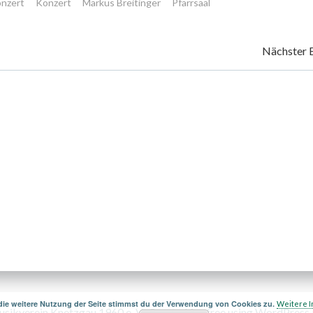
onzert
Konzert
Markus Breitinger
Pfarrsaal
Post
Nächster 
navigation
die weitere Nutzung der Seite stimmst du der Verwendung von Cookies zu.
Weitere I
ikverein Knetzgau 1960 e. V.. Created for free using WordPress