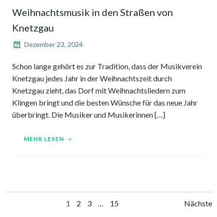
Weihnachtsmusik in den Straßen von
Knetzgau
Dezember 23, 2024
Schon lange gehört es zur Tradition, dass der Musikverein
Knetzgau jedes Jahr in der Weihnachtszeit durch
Knetzgau zieht, das Dorf mit Weihnachtsliedern zum
Klingen bringt und die besten Wünsche für das neue Jahr
überbringt. Die Musiker und Musikerinnen […]
MEHR LESEN
Posts
Pos
Page
Page
Page
Page
1
2
3
…
15
Nächste