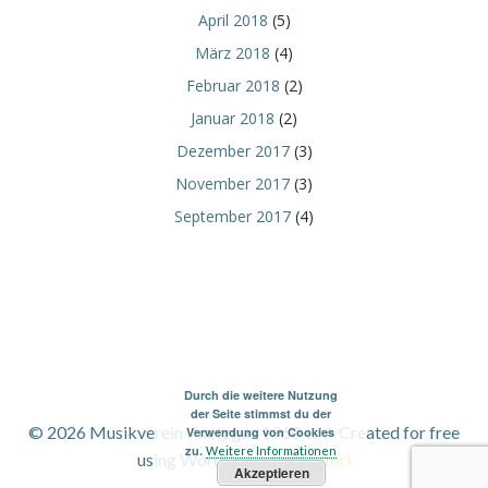
April 2018
(5)
März 2018
(4)
Februar 2018
(2)
Januar 2018
(2)
Dezember 2017
(3)
November 2017
(3)
September 2017
(4)
Durch die weitere Nutzung
der Seite stimmst du der
© 2026 Musikverein Knetzgau 1960 e. V.. Created for free
Verwendung von Cookies
zu.
Weitere Informationen
using WordPress and
Colibri
Akzeptieren