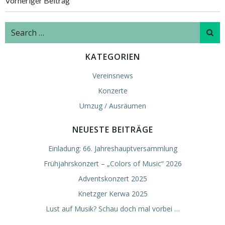
Post
Vorheriger Beitrag
navigation
Search
for:
KATEGORIEN
Vereinsnews
Konzerte
Umzug / Ausräumen
NEUESTE BEITRÄGE
Einladung: 66. Jahreshauptversammlung
Frühjahrskonzert – „Colors of Music“ 2026
Adventskonzert 2025
Knetzger Kerwa 2025
Lust auf Musik? Schau doch mal vorbei …